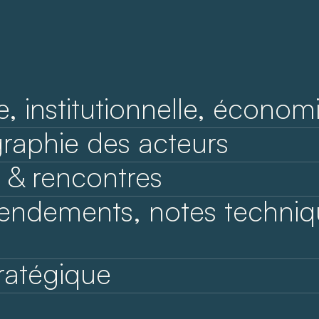
e, institutionnelle, économ
ographie des acteurs
& rencontres
endements, notes techniq
tratégique