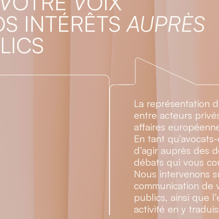
V
OTRE
V
OIX
S INTÉRÊTS
AUPRÈS
LICS
La représentation d
entre acteurs privé
affaires européenne
En tant qu’avocats-
d’agir auprès des d
débats qui vous co
Nous intervenons su
communication de v
publics, ainsi que 
activité en y tradui