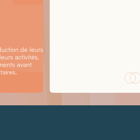
uction de leurs
eurs activités,
ments avant
taires.