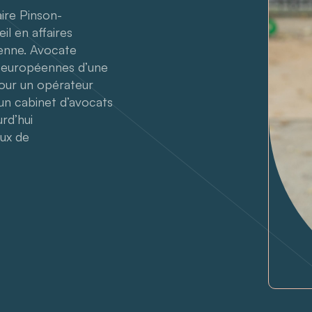
aire Pinson-
l en affaires
ienne. Avocate
s européennes d’une
pour un opérateur
’un cabinet d’avocats
rd’hui
eux de