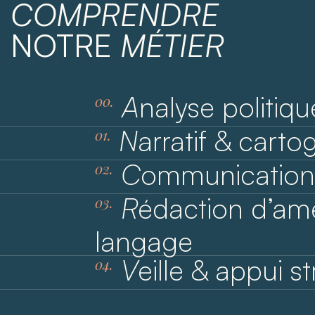
COMPRENDRE
NOTRE
MÉTIER
A
nalyse politiqu
00.
N
arratif & cart
01.
C
ommunication 
02.
R
édaction d’am
03.
langage
V
eille & appui s
04.